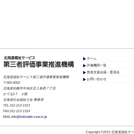
ホーム
評価機関一覧
推進支援会議・委員会
北海道福祉サービス第三者評価事業推進機構
お問い合わせ
〒060-0002
北海道札幌市中央区北２条西７丁目
かでる2.7 ４階
北海道社会福祉士会 事務局
TEL.011-213-1313
FAX.011-213-1314
MAIL.
info@hokkaido-csw.or.jp
Copyright ©2013 北海道福祉サ